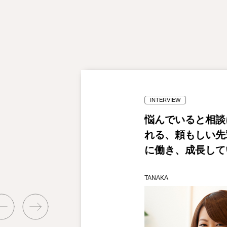
INTERVIEW
けるのが意外と難し
悩んでいると相談
り前」を大事にする
れる、頼もしい先
に働き、成長して
BE
TANAKA