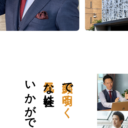
いかがですか？
な会社は
で
明るく