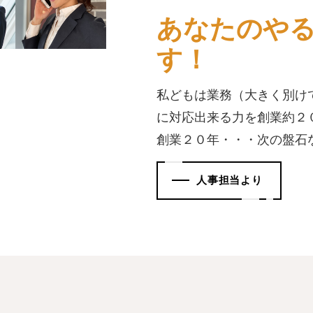
あなたのや
す！
私どもは業務（大きく別け
に対応出来る力を創業約２
創業２０年・・・次の盤石
人事担当より