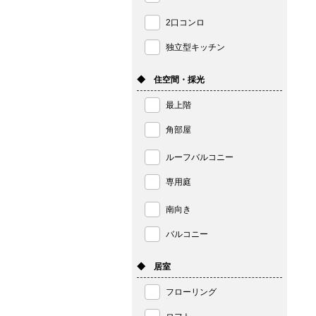
2口コンロ
独立型キッチン
◆ 住空間・採光
最上階
角部屋
ルーフバルコニー
専用庭
南向き
バルコニー
◆ 居室
フローリング