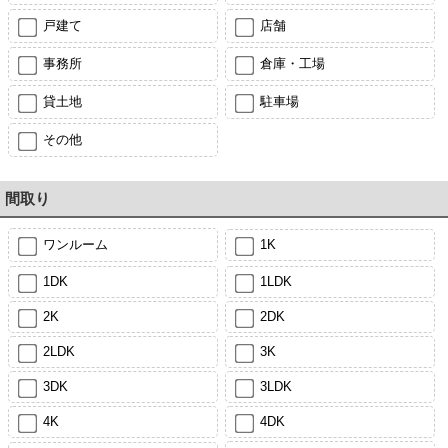
戸建て
店舗
事務所
倉庫・工場
貸土地
駐車場
その他
間取り
ワンルーム
1K
1DK
1LDK
2K
2DK
2LDK
3K
3DK
3LDK
4K
4DK