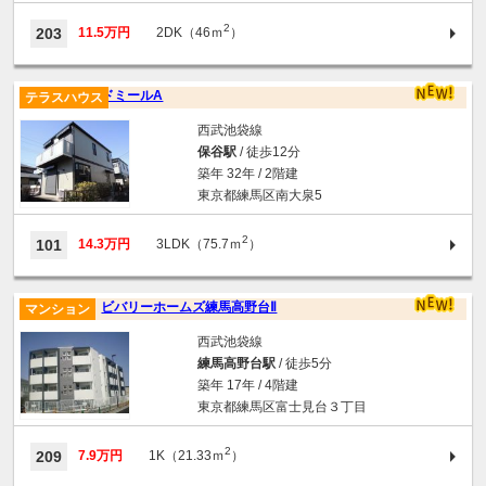
2
203
11.5万円
2DK（46ｍ
）
ドミールA
テラスハウス
西武池袋線
保谷駅
/ 徒歩12分
築年 32年 / 2階建
東京都練馬区南大泉5
2
101
14.3万円
3LDK（75.7ｍ
）
ビバリーホームズ練馬高野台Ⅱ
マンション
西武池袋線
練馬高野台駅
/ 徒歩5分
築年 17年 / 4階建
東京都練馬区富士見台３丁目
2
209
7.9万円
1K（21.33ｍ
）