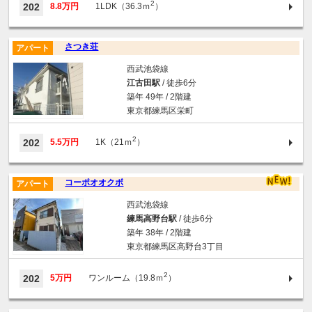
2
202
8.8万円
1LDK（36.3ｍ
）
さつき荘
アパート
西武池袋線
江古田駅
/ 徒歩6分
築年 49年 / 2階建
東京都練馬区栄町
2
202
5.5万円
1K（21ｍ
）
コーポオオクボ
アパート
西武池袋線
練馬高野台駅
/ 徒歩6分
築年 38年 / 2階建
東京都練馬区高野台3丁目
2
202
5万円
ワンルーム（19.8ｍ
）