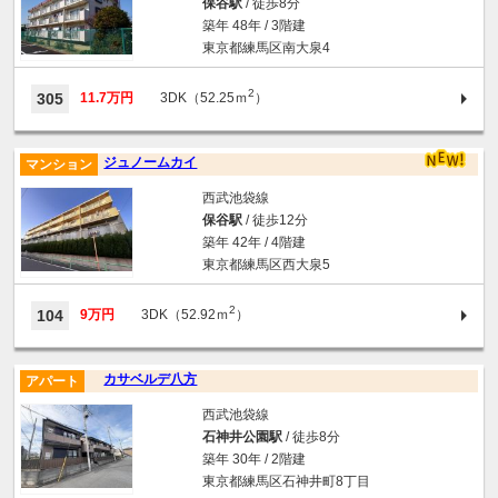
保谷駅
/ 徒歩8分
築年 48年 / 3階建
東京都練馬区南大泉4
2
305
11.7万円
3DK（52.25ｍ
）
ジュノームカイ
マンション
西武池袋線
保谷駅
/ 徒歩12分
築年 42年 / 4階建
東京都練馬区西大泉5
2
104
9万円
3DK（52.92ｍ
）
カサベルデ八方
アパート
西武池袋線
石神井公園駅
/ 徒歩8分
築年 30年 / 2階建
東京都練馬区石神井町8丁目