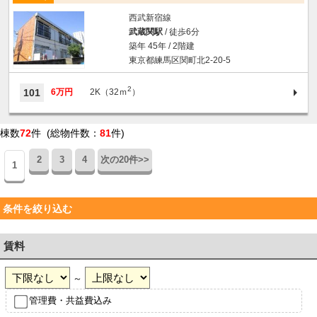
西武新宿線
武蔵関駅
/ 徒歩6分
築年 45年 / 2階建
東京都練馬区関町北2-20-5
2
101
6万円
2K（32ｍ
）
棟数
72
件 (総物件数：
81
件)
2
3
4
次の20件>>
1
条件を絞り込む
賃料
～
管理費・共益費込み