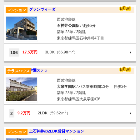
グランヴィーダ
マンション
西武池袋線
石神井公園駅
/ 徒歩5分
築年 28年 / 3階建
東京都練馬区石神井町4丁目
2
106
17.5万円
3LDK（66.98ｍ
）
学園ステラ
テラスハウス
西武池袋線
大泉学園駅
/ バス乗車時間13分 停歩2分
築年 28年 / 2階建
東京都練馬区大泉学園町8
2
2
9.2万円
2LDK（59.62ｍ
）
上石神井の2LDK賃貸マンション
マンション