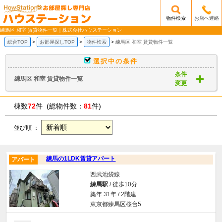
物件検索
お店へ連絡
/mobile_img/head-logo.png
練馬区 和室 賃貸物件一覧｜株式会社ハウステーション
総合TOP
お部屋探しTOP
物件検索
練馬区 和室 賃貸物件一覧
選択中の条件
条件
練馬区 和室 賃貸物件一覧
変更
棟数
72
件 (総物件数：
81
件)
並び順 ：
練馬の1LDK賃貸アパート
アパート
西武池袋線
練馬駅
/ 徒歩10分
築年 31年 / 2階建
東京都練馬区桜台5