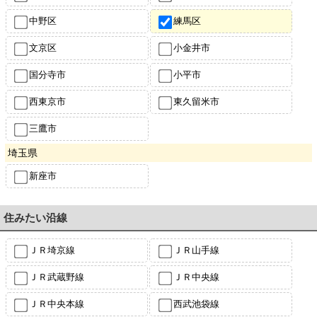
中野区
練馬区
文京区
小金井市
国分寺市
小平市
西東京市
東久留米市
三鷹市
埼玉県
新座市
住みたい沿線
ＪＲ埼京線
ＪＲ山手線
ＪＲ武蔵野線
ＪＲ中央線
ＪＲ中央本線
西武池袋線