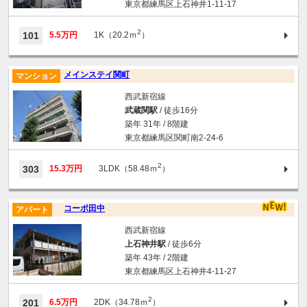
東京都練馬区上石神井1-11-17
2
101
5.5万円
1K（20.2ｍ
）
メインステイ関町
マンション
西武新宿線
武蔵関駅
/ 徒歩16分
築年 31年 / 8階建
東京都練馬区関町南2-24-6
2
303
15.3万円
3LDK（58.48ｍ
）
コーポ田中
アパート
西武新宿線
上石神井駅
/ 徒歩6分
築年 43年 / 2階建
東京都練馬区上石神井4-11-27
2
201
6.5万円
2DK（34.78ｍ
）