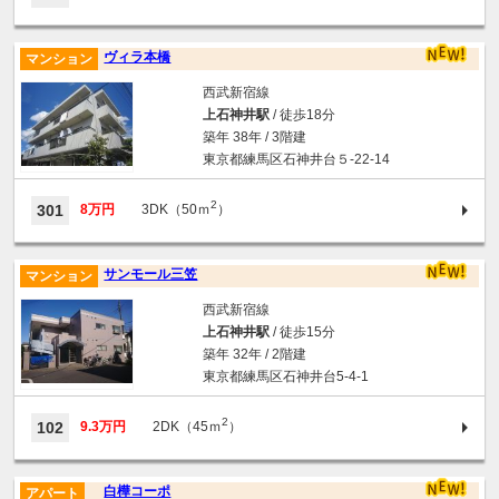
ヴィラ本橋
マンション
西武新宿線
上石神井駅
/ 徒歩18分
築年 38年 / 3階建
東京都練馬区石神井台５-22-14
2
301
8万円
3DK（50ｍ
）
サンモール三笠
マンション
西武新宿線
上石神井駅
/ 徒歩15分
築年 32年 / 2階建
東京都練馬区石神井台5-4-1
2
102
9.3万円
2DK（45ｍ
）
白樺コーポ
アパート