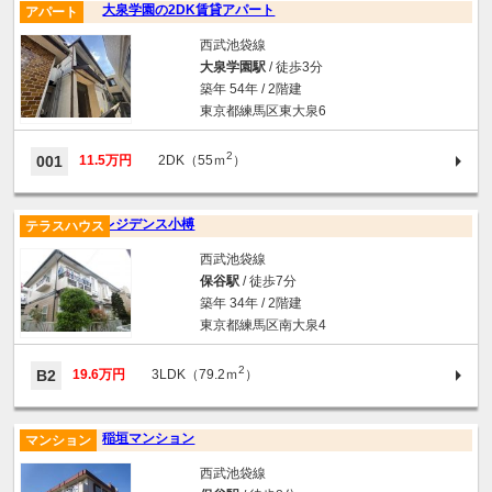
大泉学園の2DK賃貸アパート
アパート
西武池袋線
大泉学園駅
/ 徒歩3分
築年 54年 / 2階建
東京都練馬区東大泉6
2
001
11.5万円
2DK（55ｍ
）
レジデンス小榑
テラスハウス
西武池袋線
保谷駅
/ 徒歩7分
築年 34年 / 2階建
東京都練馬区南大泉4
2
B2
19.6万円
3LDK（79.2ｍ
）
稲垣マンション
マンション
西武池袋線