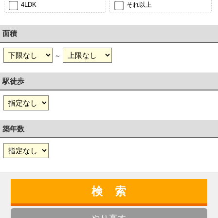
4LDK
それ以上
面積
～
駅徒歩
築年数