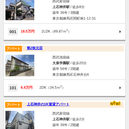
西武新宿線
上石神井駅
/ 徒歩8分
築年 36年 / 3階建
東京都練馬区関町南1-12-31
2
001
18.5万円
2LDK（89.87ｍ
）
第2秋元荘
アパート
西武池袋線
大泉学園駅
/ 徒歩20分
築年 56年 / 2階建
東京都練馬区石神井台6
2
101
6.4万円
2DK（34.5ｍ
）
上石神井の1K賃貸アパート
アパート
西武新宿線
上石神井駅
/ 徒歩2分
築年 39年 / 2階建