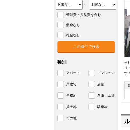
～
管理費・共益費を含む
敷金なし
礼金なし
種別
当
り
アパート
マンション
す
戸建て
店舗
事務所
倉庫・工場
貸土地
駐車場
その他
ル