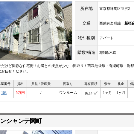
所在地
東京都練馬区羽沢2
交通
西武有楽町線
新桜
物件種別
アパート
階数/構造
2階建/木造
近だけど閑静な住宅街！お隣との接点が少ない間取り！西武池袋線・有楽町線・副都
にお任せください。
部屋番号
賃料
共益 / 管理費
間取り
専有面積
敷金
礼金
保
2
103
5万円
- / -
ワンルーム
1ヶ月
1ヶ月
16.14ｍ
ンシャンテ関町