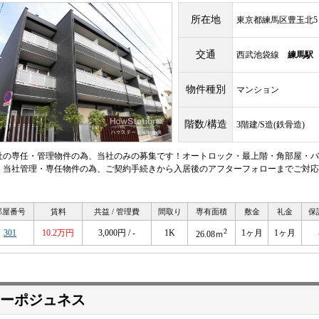
所在地
東京都練馬区豊玉北5
交通
西武池袋線
練馬駅
物件種別
マンション
階数/構造
3階建/S造(鉄骨造)
社の専任・管理物件の為、当社のみの募集です！オートロック・最上階・角部屋・バ
。当社管理・専任物件の為、ご契約手続きから入居後のアフターフォローまでご対応
。
部屋番号
賃料
共益 / 管理費
間取り
専有面積
敷金
礼金
保
2
301
10.2万円
3,000円 / -
1K
1ヶ月
1ヶ月
26.08ｍ
ーポジュネス