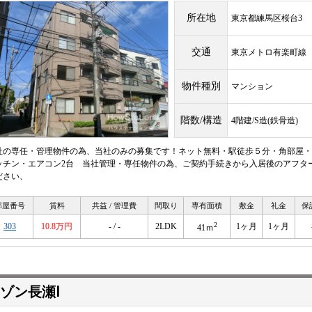
所在地
東京都練馬区桜台3
交通
東京メトロ有楽町
物件種別
マンション
階数/構造
4階建/S造(鉄骨造)
社の専任・管理物件の為、当社のみの募集です！ネット無料・駅徒歩５分・角部屋・
ッチン・エアコン2台 当社管理・専任物件の為、ご契約手続きから入居後のアフタ
ださい、
部屋番号
賃料
共益 / 管理費
間取り
専有面積
敷金
礼金
保
2
303
10.8万円
- / -
2LDK
1ヶ月
1ヶ月
41ｍ
ゾン長瀬Ⅰ