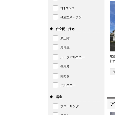
2口コンロ
独立型キッチン
◆ 住空間・採光
最上階
角部屋
駅
ルーフバルコニー
社
専用庭
南向き
バルコニー
◆ 居室
ア
フローリング