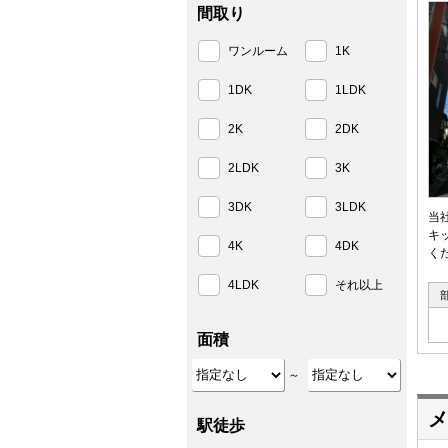
間取り
ワンルーム
1K
1DK
1LDK
2K
2DK
2LDK
3K
3DK
3LDK
当
キ
4K
4DK
く
4LDK
それ以上
面積
～
メ
駅徒歩