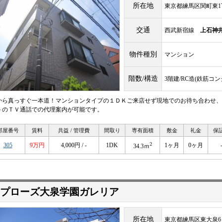
所在地
東京都練馬区関町東1
交通
西武新宿線
上石神
物件種別
マンション
階数/構造
3階建/RC造(鉄筋コ
から真っすぐ一本道！マンションタイプの１ＤＫご来店せず現地でのお待ち合わせ、
トのＴＶ通話での代理案内が可能です。
部屋番号
賃料
共益 / 管理費
間取り
専有面積
敷金
礼金
保
2
305
9万円
4,000円 / -
1DK
1ヶ月
0ヶ月
34.3ｍ
プローズ大泉学園ガレリア
所在地
東京都練馬区東大泉6