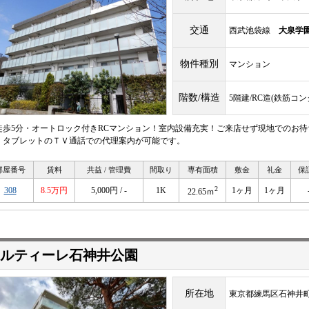
交通
西武池袋線
大泉学
物件種別
マンション
階数/構造
5階建/RC造(鉄筋コ
徒歩5分・オートロック付きRCマンション！室内設備充実！ご来店せず現地でのお
・タブレットのＴＶ通話での代理案内が可能です。
部屋番号
賃料
共益 / 管理費
間取り
専有面積
敷金
礼金
保
2
308
8.5万円
5,000円 / -
1K
1ヶ月
1ヶ月
22.65ｍ
ルティーレ石神井公園
所在地
東京都練馬区石神井町