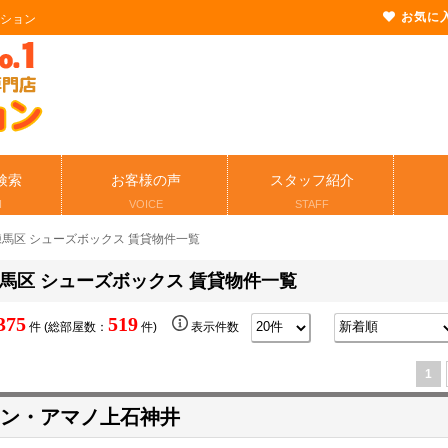
お気に
ーション
検索
お客様の声
スタッフ紹介
H
VOICE
STAFF
練馬区 シューズボックス 賃貸物件一覧
馬区 シューズボックス 賃貸物件一覧
375
519
件 (総部屋数：
件)
表示件数
1
ン・アマノ上石神井