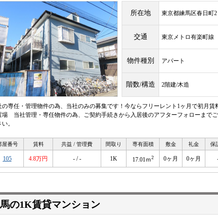
所在地
東京都練馬区春日町2
交通
東京メトロ有楽町
物件種別
アパート
階数/構造
2階建/木造
社の専任・管理物件の為、当社のみの募集です！今ならフリーレント1ヶ月で初月賃
置場 当社管理・専任物件の為、ご契約手続きから入居後のアフターフォローまでご
さい。
部屋番号
賃料
共益 / 管理費
間取り
専有面積
敷金
礼金
保
2
105
4.8万円
- / -
1K
0ヶ月
0ヶ月
17.01ｍ
馬の1K賃貸マンション