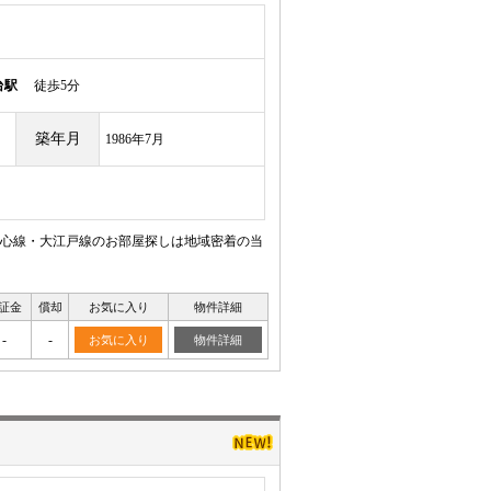
台駅
徒歩5分
築年月
1986年7月
心線・大江戸線のお部屋探しは地域密着の当
証金
償却
お気に入り
物件詳細
-
-
お気に入り
物件詳細