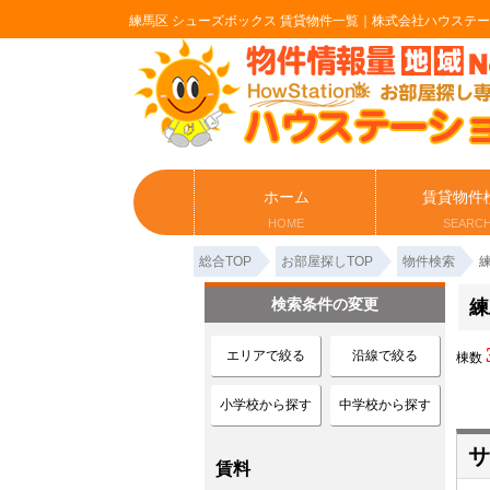
練馬区 シューズボックス 賃貸物件一覧｜株式会社ハウステ
ホーム
賃貸物件
HOME
SEARC
総合TOP
お部屋探しTOP
物件検索
検索条件の変更
練
エリアで絞る
沿線で絞る
棟数
小学校から探す
中学校から探す
サ
賃料