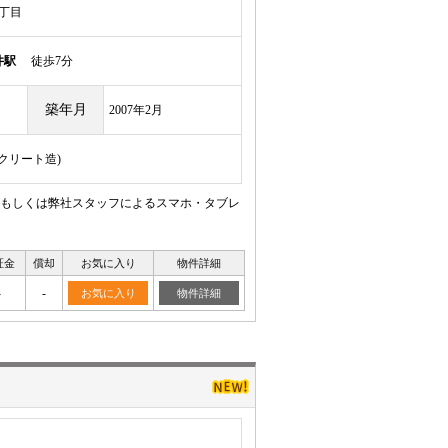
丁目
井駅
徒歩7分
築年月
2007年2月
ンクリート造)
もしくは弊社スタッフによるスマホ・タブレ
証金
償却
お気に入り
物件詳細
-
-
お気に入り
物件詳細