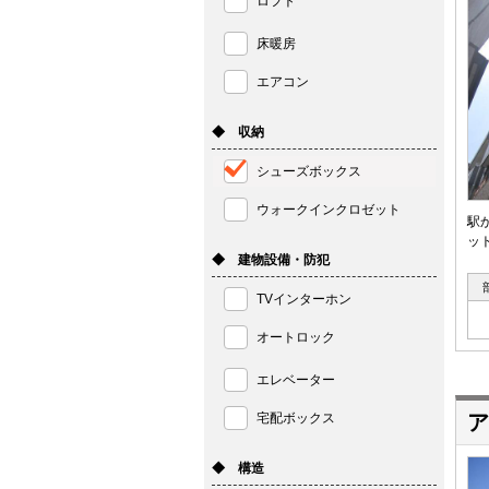
ロフト
床暖房
エアコン
◆ 収納
シューズボックス
ウォークインクロゼット
駅
ッ
◆ 建物設備・防犯
TVインターホン
オートロック
エレベーター
宅配ボックス
ア
◆ 構造