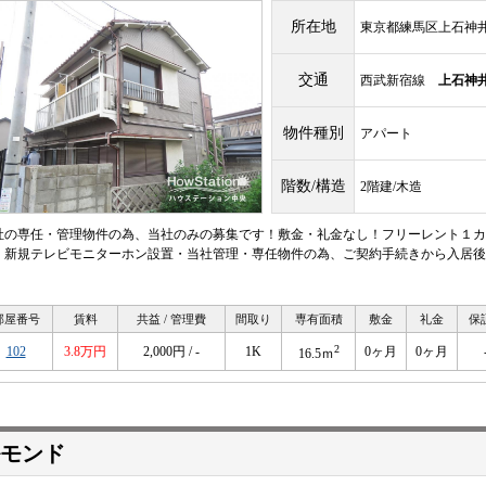
所在地
東京都練馬区上石神井
交通
西武新宿線
上石神
物件種別
アパート
階数/構造
2階建/木造
社の専任・管理物件の為、当社のみの募集です！敷金・礼金なし！フリーレント１カ
・新規テレビモニターホン設置・当社管理・専任物件の為、ご契約手続きから入居後
！
部屋番号
賃料
共益 / 管理費
間取り
専有面積
敷金
礼金
保
2
102
3.8万円
2,000円 / -
1K
0ヶ月
0ヶ月
16.5ｍ
モンド