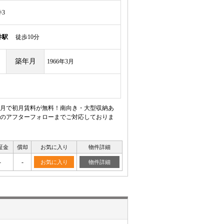
3
井駅
徒歩10分
築年月
1966年3月
月で初月賃料が無料！南向き・大型収納あ
のアフターフォローまでご対応しておりま
証金
償却
お気に入り
物件詳細
-
-
お気に入り
物件詳細