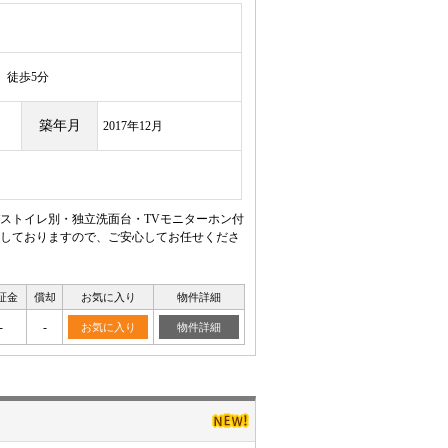
徒歩5分
築年月
2017年12月
ストイレ別・独立洗面台・TVモニターホン付
しておりますので、ご安心してお任せくださ
証金
償却
お気に入り
物件詳細
-
-
お気に入り
物件詳細