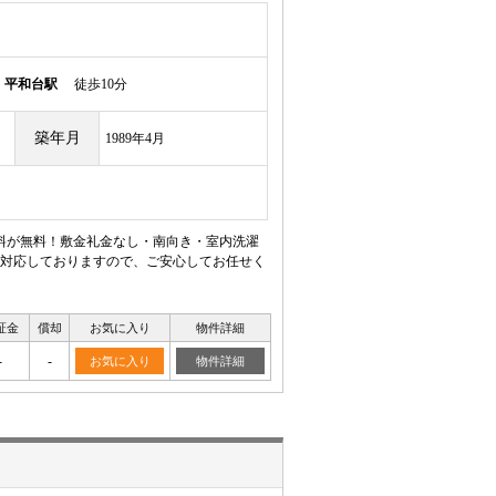
線
平和台駅
徒歩10分
築年月
1989年4月
料が無料！敷金礼金なし・南向き・室内洗濯
対応しておりますので、ご安心してお任せく
証金
償却
お気に入り
物件詳細
-
-
お気に入り
物件詳細