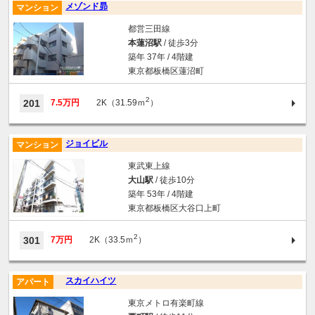
メゾンド昴
マンション
都営三田線
本蓮沼駅
/ 徒歩3分
築年 37年 / 4階建
東京都板橋区蓮沼町
2
201
7.5万円
2K（31.59ｍ
）
ジョイビル
マンション
東武東上線
大山駅
/ 徒歩10分
築年 53年 / 4階建
東京都板橋区大谷口上町
2
301
7万円
2K（33.5ｍ
）
スカイハイツ
アパート
東京メトロ有楽町線