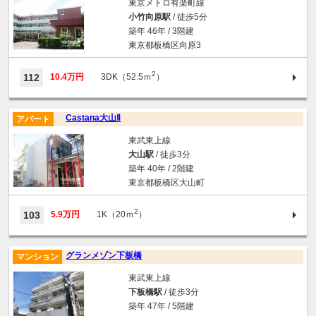
東京メトロ有楽町線
小竹向原駅
/ 徒歩5分
築年 46年 / 3階建
東京都板橋区向原3
2
112
10.4万円
3DK（52.5ｍ
）
Castana大山Ⅱ
アパート
東武東上線
大山駅
/ 徒歩3分
築年 40年 / 2階建
東京都板橋区大山町
2
103
5.9万円
1K（20ｍ
）
グランメゾン下板橋
マンション
東武東上線
下板橋駅
/ 徒歩3分
築年 47年 / 5階建