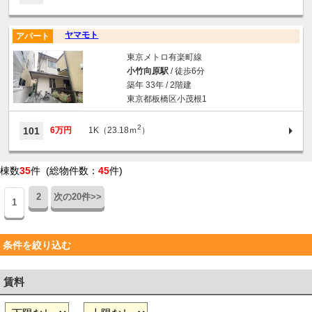
ヤマモト
アパート
東京メトロ有楽町線
小竹向原駅
/ 徒歩6分
築年 33年 / 2階建
東京都板橋区小茂根1
2
101
6万円
1K（23.18ｍ
）
棟数
35
件 (総物件数：
45
件)
2
次の20件>>
1
条件を絞り込む
賃料