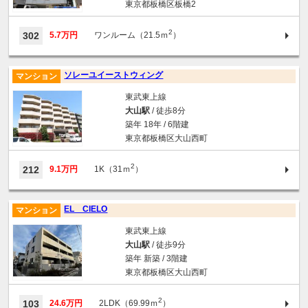
東京都板橋区板橋2
2
302
5.7万円
ワンルーム（21.5ｍ
）
ソレーユイーストウィング
マンション
東武東上線
大山駅
/ 徒歩8分
築年 18年 / 6階建
東京都板橋区大山西町
2
212
9.1万円
1K（31ｍ
）
EL CIELO
マンション
東武東上線
大山駅
/ 徒歩9分
築年 新築 / 3階建
東京都板橋区大山西町
2
103
24.6万円
2LDK（69.99ｍ
）