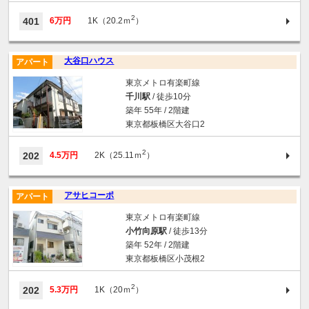
2
401
6万円
1K（20.2ｍ
）
大谷口ハウス
アパート
東京メトロ有楽町線
千川駅
/ 徒歩10分
築年 55年 / 2階建
東京都板橋区大谷口2
2
202
4.5万円
2K（25.11ｍ
）
アサヒコーポ
アパート
東京メトロ有楽町線
小竹向原駅
/ 徒歩13分
築年 52年 / 2階建
東京都板橋区小茂根2
2
202
5.3万円
1K（20ｍ
）