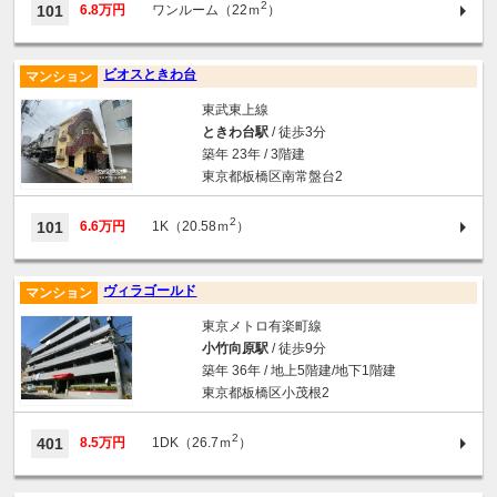
2
101
6.8万円
ワンルーム（22ｍ
）
ビオスときわ台
マンション
東武東上線
ときわ台駅
/ 徒歩3分
築年 23年 / 3階建
東京都板橋区南常盤台2
2
101
6.6万円
1K（20.58ｍ
）
ヴィラゴールド
マンション
東京メトロ有楽町線
小竹向原駅
/ 徒歩9分
築年 36年 / 地上5階建/地下1階建
東京都板橋区小茂根2
2
401
8.5万円
1DK（26.7ｍ
）