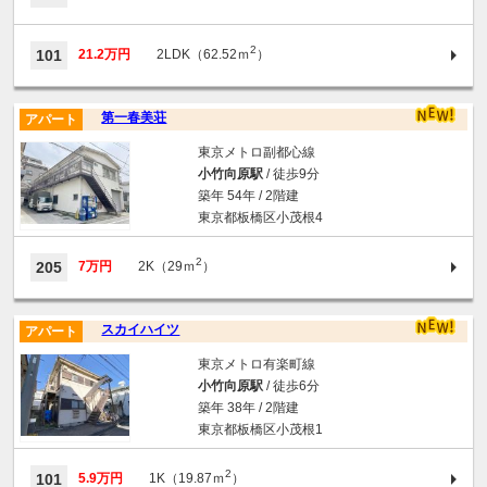
2
101
21.2万円
2LDK（62.52ｍ
）
第一春美荘
アパート
東京メトロ副都心線
小竹向原駅
/ 徒歩9分
築年 54年 / 2階建
東京都板橋区小茂根4
2
205
7万円
2K（29ｍ
）
スカイハイツ
アパート
東京メトロ有楽町線
小竹向原駅
/ 徒歩6分
築年 38年 / 2階建
東京都板橋区小茂根1
2
101
5.9万円
1K（19.87ｍ
）