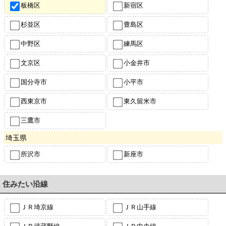
板橋区
新宿区
杉並区
豊島区
中野区
練馬区
文京区
小金井市
国分寺市
小平市
西東京市
東久留米市
三鷹市
埼玉県
所沢市
新座市
住みたい沿線
ＪＲ埼京線
ＪＲ山手線