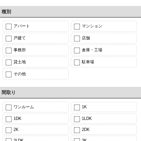
種別
アパート
マンション
戸建て
店舗
事務所
倉庫・工場
貸土地
駐車場
その他
間取り
ワンルーム
1K
1DK
1LDK
2K
2DK
2LDK
3K