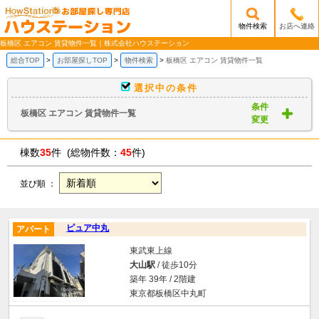
物件検索
お店へ連絡
/mobile_img/head-logo.png
板橋区 エアコン 賃貸物件一覧｜株式会社ハウステーション
総合TOP
お部屋探しTOP
物件検索
板橋区 エアコン 賃貸物件一覧
選択中の条件
条件
板橋区 エアコン 賃貸物件一覧
変更
棟数
35
件 (総物件数：
45
件)
並び順 ：
ピュア中丸
アパート
東武東上線
大山駅
/ 徒歩10分
築年 39年 / 2階建
東京都板橋区中丸町