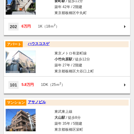
要町駅
/ 徒歩11分
築年 42年 / 2階建
東京都板橋区中丸町
2
202
6万円
1K（18ｍ
）
ハウスコスゲ
アパート
東京メトロ有楽町線
小竹向原駅
/ 徒歩12分
築年 27年 / 2階建
東京都板橋区大谷口上町
2
101
5.8万円
1DK（25ｍ
）
アサノビル
マンション
東武東上線
大山駅
/ 徒歩8分
築年 35年 / 5階建
東京都板橋区栄町