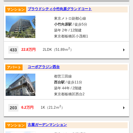
プラウドシティ小竹向原グランドコート
マンション
東京メトロ副都心線
小竹向原駅
/ 徒歩5分
築年 2年 / 12階建
東京都板橋区小茂根1
2
433
22.8万円
2LDK（51.89ｍ
）
コーポアラジン西台
アパート
都営三田線
西台駅
/ 徒歩11分
築年 44年 / 2階建
東京都板橋区西台2
2
203
6.2万円
1K（21.2ｍ
）
古屋ガーデンマンション
マンション