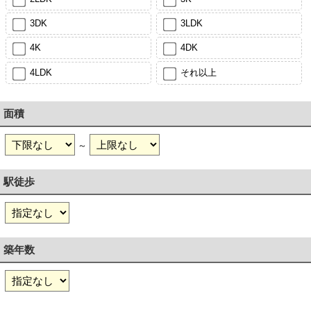
3DK
3LDK
4K
4DK
4LDK
それ以上
面積
～
駅徒歩
築年数