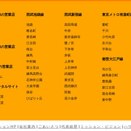
線の営業店
西武池袋線
西武新宿線
東京メトロ有楽町
池袋
高田馬場
要町
椎名町
中井
千川
東長崎
新井薬師寺
小竹向原
江古田
鷺ノ宮
氷川台
線の営業店
桜台
下井草
平和台
練馬
井荻
都営大江戸線
中村橋
上井草
の営業店
富士見台
上石神井
光が丘
練馬高野台
武蔵関
練馬春日町
ム
石神井公園
東伏見
豊島園
大泉学園
西武柳沢
ータルサイト
新江古田
保谷
田無
落合長崎
賃貸
ひばりヶ丘
花小金井
東中野
賃貸
貸
ションHP
|
会社案内
|
ごあいさつ
|
代表経歴
|
ミッション・ビジョン
|
ハ