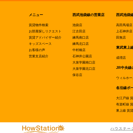
メニュー
西武池袋線の営業店
西武池袋
賃貸物件検索
池袋店
高田馬場店
お部屋探しリクエスト
江古田店
上石神井店
賃貸アドバイザー紹介
練馬南口店
田無店
キッズスペース
練馬北口店
東武東上
お客様の声
中村橋店
営業支店紹介
石神井公園店
成増店
大泉学園南口店
JR中央線
大泉学園北口店
保谷店
ウィルホー
各沿線ポ
大江戸線 
有楽町線 
東上線 賃
ハウステー