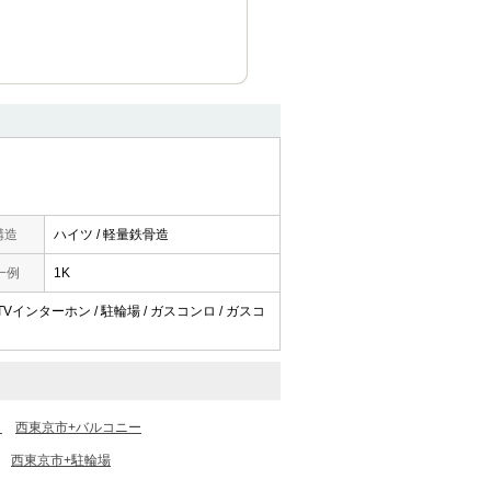
構造
ハイツ / 軽量鉄骨造
一例
1K
 TVインターホン / 駐輪場 / ガスコンロ / ガスコ
き
西東京市+バルコニー
西東京市+駐輪場