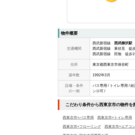
物件概要
西武新宿線
西武柳沢駅
交通機関
西武新宿線 東伏見 徒歩
西武新宿線 田無 徒歩1
住所
東京都西東京市保谷町
築年数
1992年3月
設備・条件
バス専用 / トイレ専用 / 給
の一例
ンロ可 /
こだわり条件から西東京市の物件を
西東京市+バス専用
西東京市+トイレ専用
西東京市+フローリング
西東京市+エアコ