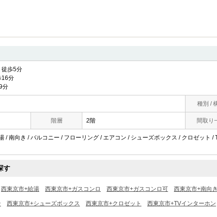
徒歩5分
16分
9分
種別 / 
階層
2階
間取り
湯 / 南向き / バルコニー / フローリング / エアコン / シューズボックス / クロゼット /
探す
西東京市+給湯
西東京市+ガスコンロ
西東京市+ガスコンロ可
西東京市+南向
ン
西東京市+シューズボックス
西東京市+クロゼット
西東京市+TVインターホン