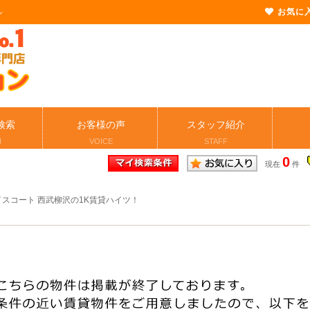
お気に
ン
検索
お客様の声
スタッフ紹介
H
VOICE
STAFF
0
現在
件
イスコート 西武柳沢の1K賃貸ハイツ！