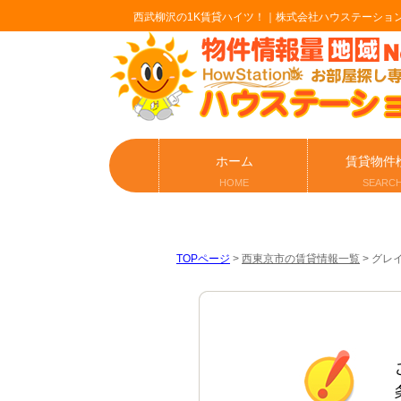
西武柳沢の1K賃貸ハイツ！｜株式会社ハウステーショ
ホーム
賃貸物件
HOME
SEARC
TOPページ
>
西東京市の賃貸情報一覧
>
グレ