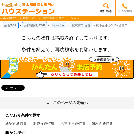
物件検索
お店へ連絡
/mobile_img/head-logo.png
花小金井の3LDK賃貸アパート | 株式会社ハウステーション
総合TOP
お部屋探しTOP
物件検索
西東京市 賃貸
花小金井の3LDK賃貸アパー
こちらの物件は掲載を終了しております。
条件を変えて、再度検索をお願いします。
このページの先頭へ
こだわり条件で探す
新宿直通特集
池袋直通特集
六本木直通特集
銀座直通特集
駅から探す