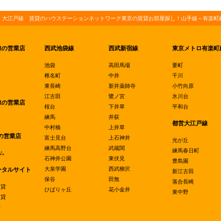
・大江戸線 賃貸のハウステーションネットワーク東京の賃貸お部屋探し！山手線～有楽町線
線の営業店
西武池袋線
西武新宿線
東京メトロ有楽町
池袋
高田馬場
要町
椎名町
中井
千川
東長崎
新井薬師寺
小竹向原
江古田
鷺ノ宮
氷川台
線の営業店
桜台
下井草
平和台
練馬
井荻
都営大江戸線
中村橋
上井草
の営業店
富士見台
上石神井
光が丘
練馬高野台
武蔵関
練馬春日町
ム
石神井公園
東伏見
豊島園
大泉学園
西武柳沢
ータルサイト
新江古田
保谷
田無
落合長崎
賃貸
ひばりヶ丘
花小金井
東中野
賃貸
貸