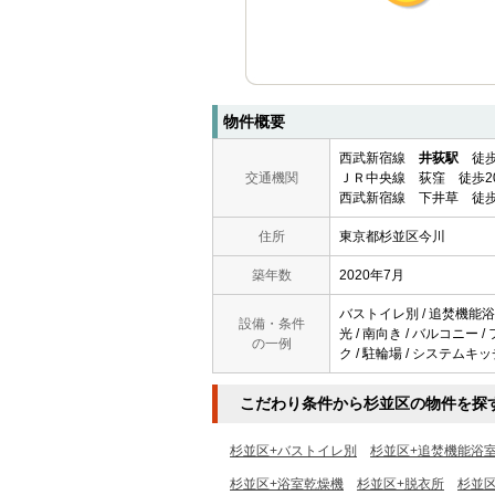
物件概要
西武新宿線
井荻駅
徒歩
交通機関
ＪＲ中央線 荻窪 徒歩2
西武新宿線 下井草 徒歩
住所
東京都杉並区今川
築年数
2020年7月
バストイレ別 / 追焚機能浴室 
設備・条件
光 / 南向き / バルコニー
の一例
ク / 駐輪場 / システムキッ
こだわり条件から杉並区の物件を探
杉並区+バストイレ別
杉並区+追焚機能浴
杉並区+浴室乾燥機
杉並区+脱衣所
杉並