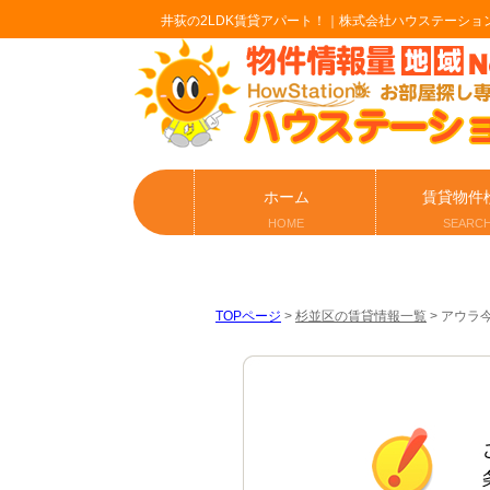
井荻の2LDK賃貸アパート！｜株式会社ハウステーショ
ホーム
賃貸物件
HOME
SEARC
TOPページ
>
杉並区の賃貸情報一覧
>
アウラ今