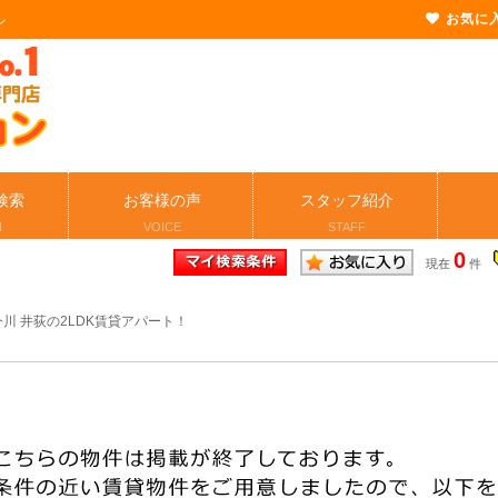
お気に
ン
検索
お客様の声
スタッフ紹介
H
VOICE
STAFF
0
現在
件
川 井荻の2LDK賃貸アパート！