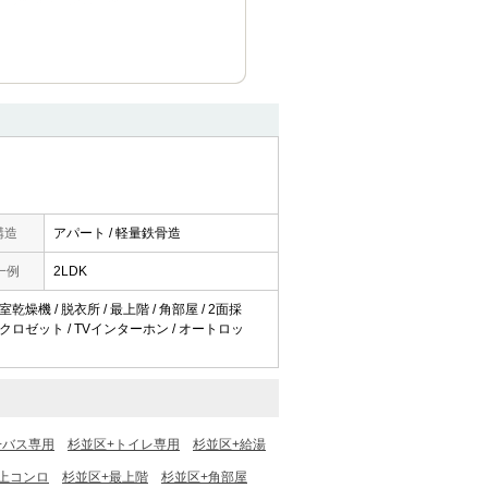
構造
アパート / 軽量鉄骨造
一例
2LDK
乾燥機 / 脱衣所 / 最上階 / 角部屋 / 2面採
/ クロゼット / TVインターホン / オートロッ
+バス専用
杉並区+トイレ専用
杉並区+給湯
以上コンロ
杉並区+最上階
杉並区+角部屋