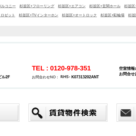
バルコニー
杉並区+フローリング
杉並区+エアコン
杉並区+玄関ホール
杉並区
クロゼット
杉並区+TVインターホン
杉並区+オートロック
杉並区+駐輪場
杉並
TEL : 0120-978-351
空室情報
お問合せ
ビル2F
K07313202ANT
お問合わせNO：