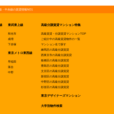
・中央線の賃貸情報NO1
線
東武東上線
高級分譲賃貸マンション特集
和光市
高級賃貸・分譲賃貸マンションTOP
成増
ご紹介中の高級賃貸物件の一覧
下赤塚
マンション名で探す
練馬区の高級分譲賃貸
東京メトロ東西線
西東京市の高級分譲賃貸
板橋区の高級分譲賃貸
早稲田
豊島区の高級分譲賃貸
落合
文京区の高級分譲賃貸
中野
新宿区の高級分譲賃貸
中野区の高級分譲賃貸
杉並区の高級分譲賃貸
東京デザイナーズマンション
大学別物件検索