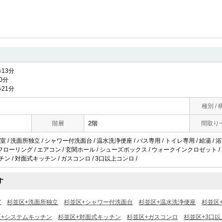
13分
0分
21分
種別 / 
階層
2階
間取り
/ 洗面所独立 / シャワー付洗面台 / 温水洗浄便座 / バス専用 / トイレ専用 / 給湯 / 浴室
 / フローリング / エアコン / 玄関ホール / シューズボックス / ウォークインクロゼット 
チン / 対面式キッチン / ガスコンロ / 3口以上コンロ /
す
室
杉並区+洗面所独立
杉並区+シャワー付洗面台
杉並区+温水洗浄便座
杉並区
区+システムキッチン
杉並区+対面式キッチン
杉並区+ガスコンロ
杉並区+3口