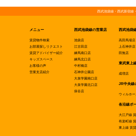
西武池袋線・西武新宿線
メニュー
西武池袋線の営業店
西武池袋
賃貸物件検索
池袋店
高田馬場店
お部屋探しリクエスト
江古田店
上石神井店
賃貸アドバイザー紹介
練馬南口店
田無店
キッズスペース
練馬北口店
東武東上
お客様の声
中村橋店
営業支店紹介
石神井公園店
成増店
大泉学園南口店
JR中央線
大泉学園北口店
保谷店
ウィルホー
各沿線ポ
大江戸線 
有楽町線 
東上線 賃