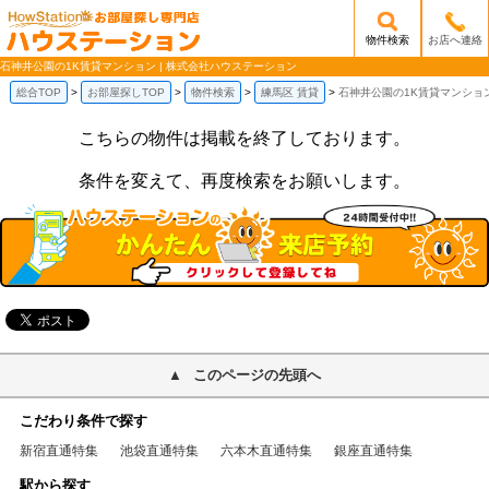
物件検索
お店へ連絡
/mobile_img/head-logo.png
石神井公園の1K賃貸マンション | 株式会社ハウステーション
総合TOP
お部屋探しTOP
物件検索
練馬区 賃貸
石神井公園の1K賃貸マンショ
こちらの物件は掲載を終了しております。
条件を変えて、再度検索をお願いします。
このページの先頭へ
こだわり条件で探す
新宿直通特集
池袋直通特集
六本木直通特集
銀座直通特集
駅から探す