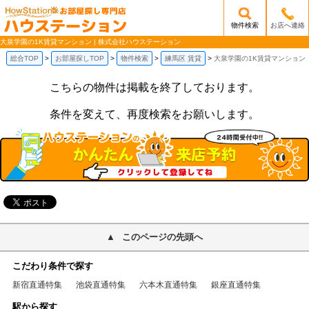
物件検索
お店へ連絡
/mobile_img/head-logo.png
大泉学園の1K賃貸マンション | 株式会社ハウステーション
総合TOP
お部屋探しTOP
物件検索
練馬区 賃貸
大泉学園の1K賃貸マンション
こちらの物件は掲載を終了しております。
条件を変えて、再度検索をお願いします。
このページの先頭へ
こだわり条件で探す
新宿直通特集
池袋直通特集
六本木直通特集
銀座直通特集
駅から探す