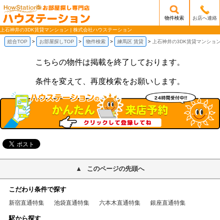
物件検索
お店へ連絡
/mobile_img/head-logo.png
上石神井の3DK賃貸マンション | 株式会社ハウステーション
総合TOP
お部屋探しTOP
物件検索
練馬区 賃貸
上石神井の3DK賃貸マンショ
こちらの物件は掲載を終了しております。
条件を変えて、再度検索をお願いします。
このページの先頭へ
こだわり条件で探す
新宿直通特集
池袋直通特集
六本木直通特集
銀座直通特集
駅から探す