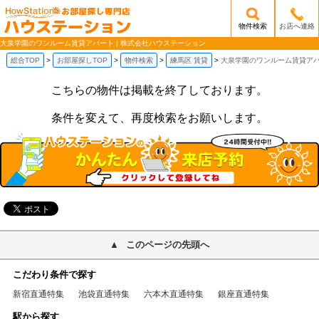
物件検索
お店へ連絡
/mobile_img/head-logo.png
大泉学園のワンルーム賃貸アパート | 株式会社ハウステーション
総合TOP
お部屋探しTOP
物件検索
練馬区 賃貸
大泉学園のワンルーム賃貸ア
こちらの物件は掲載を終了しております。
条件を変えて、再度検索をお願いします。
このページの先頭へ
こだわり条件で探す
新宿直通特集
池袋直通特集
六本木直通特集
銀座直通特集
駅から探す