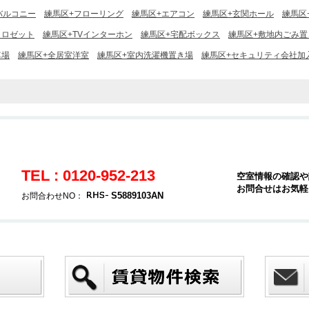
バルコニー
練馬区+フローリング
練馬区+エアコン
練馬区+玄関ホール
練馬区
クロゼット
練馬区+TVインターホン
練馬区+宅配ボックス
練馬区+敷地内ごみ置
車場
練馬区+全居室洋室
練馬区+室内洗濯機置き場
練馬区+セキュリティ会社加
TEL : 0120-952-213
空室情報の確認や
お問合せはお気軽
S5889103AN
お問合わせNO：