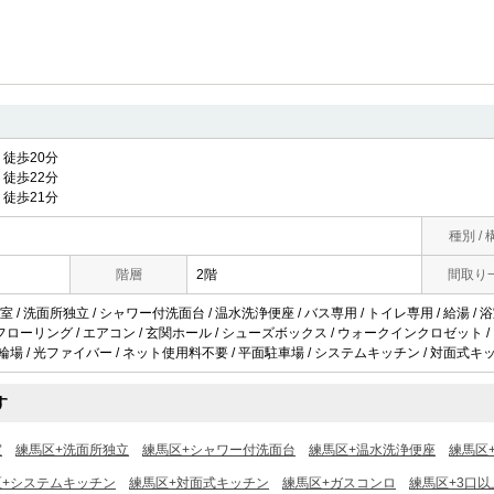
徒歩20分
徒歩22分
徒歩21分
種別 / 
階層
2階
間取り
/ 洗面所独立 / シャワー付洗面台 / 温水洗浄便座 / バス専用 / トイレ専用 / 給湯 / 浴室
 / フローリング / エアコン / 玄関ホール / シューズボックス / ウォークインクロゼット 
駐輪場 / 光ファイバー / ネット使用料不要 / 平面駐車場 / システムキッチン / 対面式キッ
す
室
練馬区+洗面所独立
練馬区+シャワー付洗面台
練馬区+温水洗浄便座
練馬区
区+システムキッチン
練馬区+対面式キッチン
練馬区+ガスコンロ
練馬区+3口