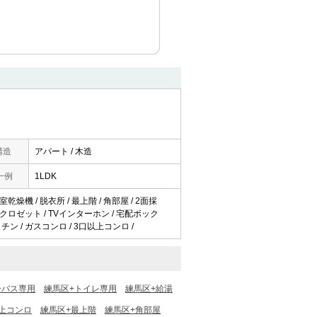
構造
アパート / 木造
一例
1LDK
乾燥機 / 脱衣所 / 最上階 / 角部屋 / 2面採
/ クロゼット / TVインターホン / 宅配ボック
チン / ガスコンロ / 3口以上コンロ /
+バス専用
練馬区+トイレ専用
練馬区+給湯
以上コンロ
練馬区+最上階
練馬区+角部屋