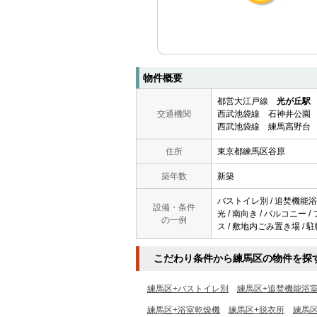
物件概要
都営大江戸線
光が丘駅
交通機関
西武池袋線 石神井公園 
西武池袋線 練馬高野台 
住所
東京都練馬区谷原
築年数
新築
バストイレ別 / 追焚機能浴室 
設備・条件
光 / 南向き / バルコニー
の一例
ス / 敷地内ごみ置き場 / 
こだわり条件から練馬区の物件を探
練馬区+バストイレ別
練馬区+追焚機能浴
練馬区+浴室乾燥機
練馬区+脱衣所
練馬