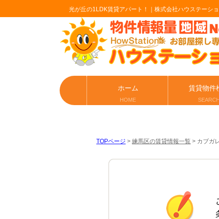
光が丘の1LDK賃貸アパート！｜株式会社ハウステーシ
ホーム
賃貸物件
HOME
SEARC
TOPページ
>
練馬区の賃貸情報一覧
>
カブガレ