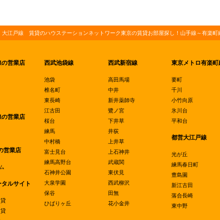
・大江戸線 賃貸のハウステーションネットワーク東京の賃貸お部屋探し！山手線～有楽町線
線の営業店
西武池袋線
西武新宿線
東京メトロ有楽町
池袋
高田馬場
要町
椎名町
中井
千川
東長崎
新井薬師寺
小竹向原
江古田
鷺ノ宮
氷川台
線の営業店
桜台
下井草
平和台
練馬
井荻
都営大江戸線
中村橋
上井草
の営業店
富士見台
上石神井
光が丘
練馬高野台
武蔵関
練馬春日町
ム
石神井公園
東伏見
豊島園
大泉学園
西武柳沢
ータルサイト
新江古田
保谷
田無
落合長崎
賃貸
ひばりヶ丘
花小金井
東中野
賃貸