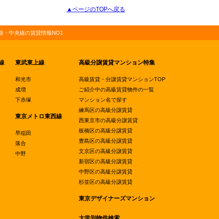
▲ページのTOPへ戻る
・中央線の賃貸情報NO1
線
東武東上線
高級分譲賃貸マンション特集
和光市
高級賃貸・分譲賃貸マンションTOP
成増
ご紹介中の高級賃貸物件の一覧
下赤塚
マンション名で探す
練馬区の高級分譲賃貸
東京メトロ東西線
西東京市の高級分譲賃貸
板橋区の高級分譲賃貸
早稲田
豊島区の高級分譲賃貸
落合
文京区の高級分譲賃貸
中野
新宿区の高級分譲賃貸
中野区の高級分譲賃貸
杉並区の高級分譲賃貸
東京デザイナーズマンション
大学別物件検索