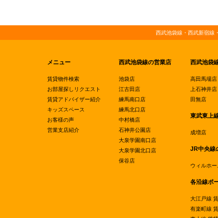
西武池袋線・西武新宿線
メニュー
西武池袋線の営業店
西武池袋
賃貸物件検索
池袋店
高田馬場店
お部屋探しリクエスト
江古田店
上石神井店
賃貸アドバイザー紹介
練馬南口店
田無店
キッズスペース
練馬北口店
東武東上
お客様の声
中村橋店
営業支店紹介
石神井公園店
成増店
大泉学園南口店
JR中央線
大泉学園北口店
保谷店
ウィルホー
各沿線ポ
大江戸線 
有楽町線 