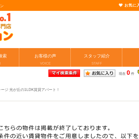
お気に
ョン
検索
お客様の声
スタッフ紹介
H
VOICE
STAFF
0
現在
件
ージ 光が丘の1LDK賃貸アパート！