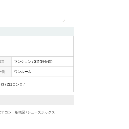
構造
マンション / S造(鉄骨造)
一例
ワンルーム
ロ / 2口コンロ /
エアコン
板橋区+シューズボックス