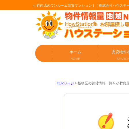
小竹向原のワンルーム賃貸マンション！｜株式会社ハウステ
ホーム
賃貸物件
HOME
SEARC
TOPページ
>
板橋区の賃貸情報一覧
>
小竹向