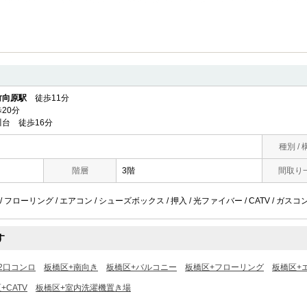
竹向原駅
徒歩11分
20分
台 徒歩16分
種別 / 
階層
3階
間取り
/ フローリング / エアコン / シューズボックス / 押入 / 光ファイバー / CATV / ガスコン
す
2口コンロ
板橋区+南向き
板橋区+バルコニー
板橋区+フローリング
板橋区+
+CATV
板橋区+室内洗濯機置き場