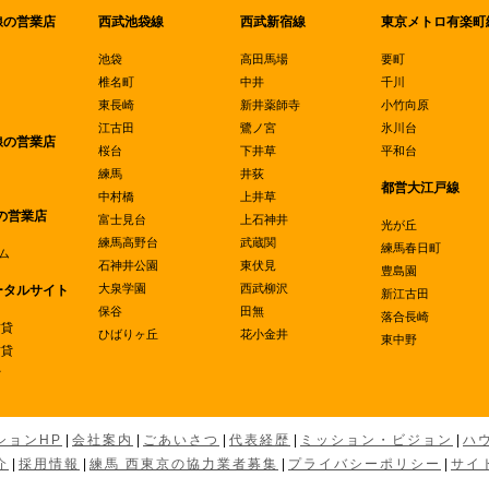
線の営業店
西武池袋線
西武新宿線
東京メトロ有楽町
池袋
高田馬場
要町
椎名町
中井
千川
東長崎
新井薬師寺
小竹向原
江古田
鷺ノ宮
氷川台
線の営業店
桜台
下井草
平和台
練馬
井荻
都営大江戸線
中村橋
上井草
の営業店
富士見台
上石神井
光が丘
練馬高野台
武蔵関
練馬春日町
ム
石神井公園
東伏見
豊島園
大泉学園
西武柳沢
ータルサイト
新江古田
保谷
田無
落合長崎
賃貸
ひばりヶ丘
花小金井
東中野
賃貸
貸
ションHP
|
会社案内
|
ごあいさつ
|
代表経歴
|
ミッション・ビジョン
|
ハ
介
|
採用情報
|
練馬 西東京の協力業者募集
|
プライバシーポリシー
|
サイ