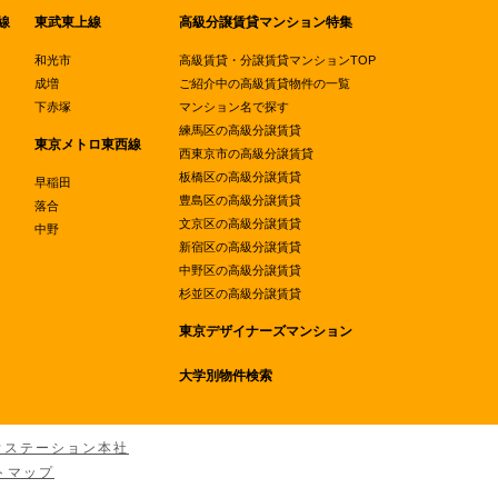
線
東武東上線
高級分譲賃貸マンション特集
和光市
高級賃貸・分譲賃貸マンションTOP
成増
ご紹介中の高級賃貸物件の一覧
下赤塚
マンション名で探す
練馬区の高級分譲賃貸
東京メトロ東西線
西東京市の高級分譲賃貸
板橋区の高級分譲賃貸
早稲田
豊島区の高級分譲賃貸
落合
文京区の高級分譲賃貸
中野
新宿区の高級分譲賃貸
中野区の高級分譲賃貸
杉並区の高級分譲賃貸
東京デザイナーズマンション
大学別物件検索
ウステーション本社
トマップ