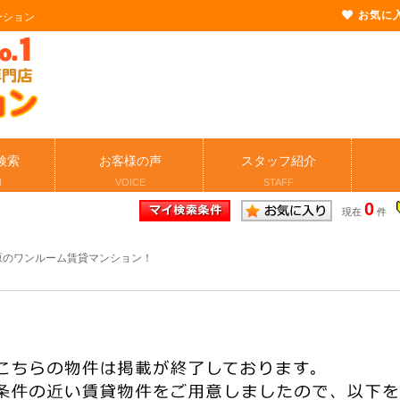
お気に
ーション
検索
お客様の声
スタッフ紹介
H
VOICE
STAFF
0
現在
件
原のワンルーム賃貸マンション！