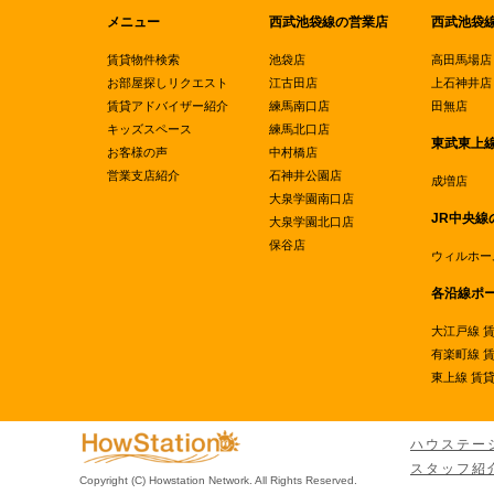
メニュー
西武池袋線の営業店
西武池袋
賃貸物件検索
池袋店
高田馬場店
お部屋探しリクエスト
江古田店
上石神井店
賃貸アドバイザー紹介
練馬南口店
田無店
キッズスペース
練馬北口店
東武東上
お客様の声
中村橋店
営業支店紹介
石神井公園店
成増店
大泉学園南口店
JR中央線
大泉学園北口店
保谷店
ウィルホー
各沿線ポ
大江戸線 
有楽町線 
東上線 賃
ハウステー
スタッフ紹
Copyright (C) Howstation Network. All Rights Reserved.