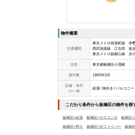
物件概要
東京メトロ有楽町線
小
交通機関
西武池袋線 江古田 徒歩
東京メトロ副都心線 氷川
住所
東京都板橋区小茂根
築年数
1985年3月
設備・条件
給湯 / 南向き / バルコニー 
の一例
こだわり条件から板橋区の物件を探
板橋区+給湯
板橋区+ガスコンロ
板橋区+
板橋区+押入
板橋区+光ファイバー
板橋区