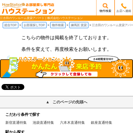
物件検索
お店へ連絡
/mobile_img/head-logo.png
江古田のワンルーム賃貸アパート | 株式会社ハウステーション
総合TOP
お部屋探しTOP
物件検索
練馬区 賃貸
江古田のワンルーム賃貸アパ
こちらの物件は掲載を終了しております。
条件を変えて、再度検索をお願いします。
このページの先頭へ
こだわり条件で探す
新宿直通特集
池袋直通特集
六本木直通特集
銀座直通特集
駅から探す