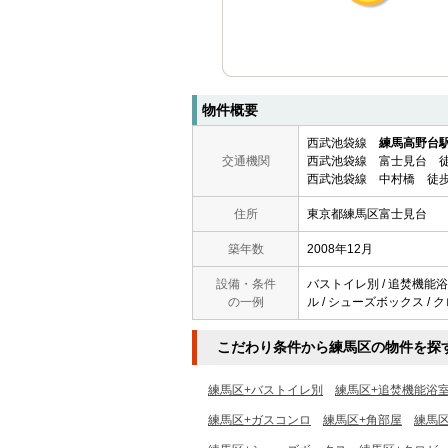
物件概要
西武池袋線
練馬高野台
交通機関
西武池袋線 富士見台 徒
西武池袋線 中村橋 徒歩
住所
東京都練馬区富士見台
築年数
2008年12月
設備・条件
バストイレ別 / 追焚機能浴室 
の一例
ル / シューズボックス / ク
こだわり条件から練馬区の物件を探
練馬区+バストイレ別
練馬区+追焚機能浴
練馬区+ガスコンロ
練馬区+角部屋
練馬区