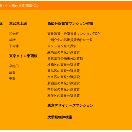
・中央線の賃貸情報NO1
線
東武東上線
高級分譲賃貸マンション特集
和光市
高級賃貸・分譲賃貸マンションTOP
成増
ご紹介中の高級賃貸物件の一覧
下赤塚
マンション名で探す
練馬区の高級分譲賃貸
東京メトロ東西線
西東京市の高級分譲賃貸
板橋区の高級分譲賃貸
早稲田
豊島区の高級分譲賃貸
落合
文京区の高級分譲賃貸
中野
新宿区の高級分譲賃貸
中野区の高級分譲賃貸
杉並区の高級分譲賃貸
東京デザイナーズマンション
大学別物件検索