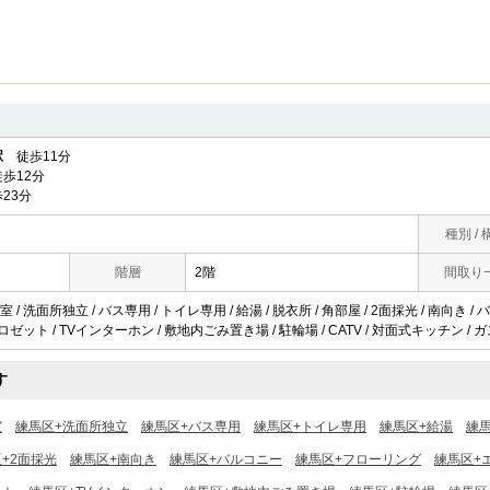
駅
徒歩11分
歩12分
23分
種別 / 
階層
2階
間取り
/ 洗面所独立 / バス専用 / トイレ専用 / 給湯 / 脱衣所 / 角部屋 / 2面採光 / 南向き /
ロゼット / TVインターホン / 敷地内ごみ置き場 / 駐輪場 / CATV / 対面式キッチン / 
す
室
練馬区+洗面所独立
練馬区+バス専用
練馬区+トイレ専用
練馬区+給湯
練
+2面採光
練馬区+南向き
練馬区+バルコニー
練馬区+フローリング
練馬区+