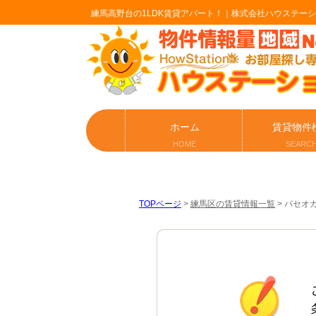
練馬高野台の1LDK賃貸アパート！｜株式会社ハウステー
ホーム
賃貸物件
HOME
SEARC
TOPページ
>
練馬区の賃貸情報一覧
>
パセオガ