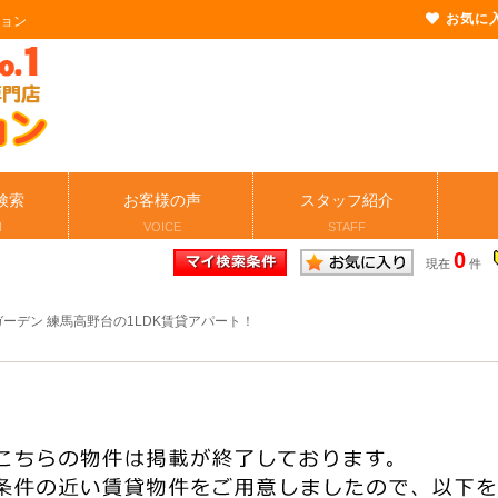
お気に
ション
検索
お客様の声
スタッフ紹介
H
VOICE
STAFF
0
現在
件
ーデン 練馬高野台の1LDK賃貸アパート！