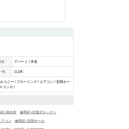
構造
アパート / 木造
一例
1LDK
 バルコニー / フローリング / エアコン / 玄関ホー
ガスコンロ /
馬区+脱衣所
練馬区+対面式キッチン
エアコン
練馬区+玄関ホール