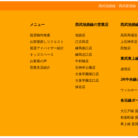
西武池袋線・西武新宿線
メニュー
西武池袋線の営業店
西武池袋
賃貸物件検索
池袋店
高田馬場店
お部屋探しリクエスト
江古田店
上石神井店
賃貸アドバイザー紹介
練馬南口店
田無店
キッズスペース
練馬北口店
東武東上
お客様の声
中村橋店
営業支店紹介
石神井公園店
成増店
大泉学園南口店
JR中央線
大泉学園北口店
保谷店
ウィルホー
各沿線ポ
大江戸線 
有楽町線 
東上線 賃