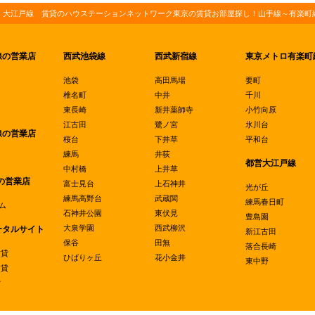
・大江戸線 賃貸のハウステーションネットワーク東京の賃貸お部屋探し！山手線～有楽町線
線の営業店
西武池袋線
西武新宿線
東京メトロ有楽町
池袋
高田馬場
要町
椎名町
中井
千川
東長崎
新井薬師寺
小竹向原
江古田
鷺ノ宮
氷川台
線の営業店
桜台
下井草
平和台
練馬
井荻
都営大江戸線
中村橋
上井草
の営業店
富士見台
上石神井
光が丘
練馬高野台
武蔵関
練馬春日町
ム
石神井公園
東伏見
豊島園
大泉学園
西武柳沢
ータルサイト
新江古田
保谷
田無
落合長崎
賃貸
ひばりヶ丘
花小金井
東中野
賃貸
貸