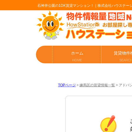
石神井公園の1DK賃貸マンション！｜株式会社ハウステー
ホーム
賃貸物件
HOME
SEARC
TOPページ
>
練馬区の賃貸情報一覧
>
アドバン