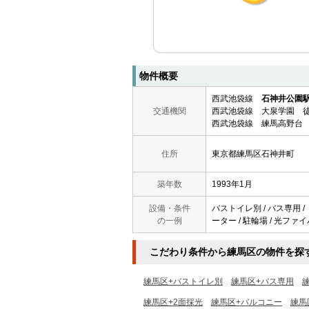
物件概要
西武池袋線
石神井公園
交通機関
西武池袋線 大泉学園 徒
西武池袋線 練馬高野台 
住所
東京都練馬区石神井町
築年数
1993年1月
設備・条件
バストイレ別 / バス専用 / 
の一例
ーター / 駐輪場 / 光ファイ
こだわり条件から練馬区の物件を探
練馬区+バストイレ別
練馬区+バス専用
練馬区+2面採光
練馬区+バルコニー
練馬