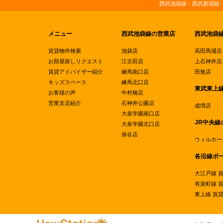
西武池袋線・西武新宿線
メニュー
西武池袋線の営業店
西武池袋
賃貸物件検索
池袋店
高田馬場店
お部屋探しリクエスト
江古田店
上石神井店
賃貸アドバイザー紹介
練馬南口店
田無店
キッズスペース
練馬北口店
東武東上
お客様の声
中村橋店
営業支店紹介
石神井公園店
成増店
大泉学園南口店
JR中央線
大泉学園北口店
保谷店
ウィルホー
各沿線ポ
大江戸線 
有楽町線 
東上線 賃