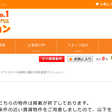
お気に
ション
検索
お客様の声
スタッフ紹介
H
VOICE
STAFF
0
現在
件
スワイケー 石神井公園の1DK賃貸マンション！