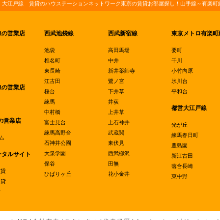
・大江戸線 賃貸のハウステーションネットワーク東京の賃貸お部屋探し！山手線～有楽町線
線の営業店
西武池袋線
西武新宿線
東京メトロ有楽町
池袋
高田馬場
要町
椎名町
中井
千川
東長崎
新井薬師寺
小竹向原
江古田
鷺ノ宮
氷川台
線の営業店
桜台
下井草
平和台
練馬
井荻
都営大江戸線
中村橋
上井草
の営業店
富士見台
上石神井
光が丘
練馬高野台
武蔵関
練馬春日町
ム
石神井公園
東伏見
豊島園
大泉学園
西武柳沢
ータルサイト
新江古田
保谷
田無
落合長崎
賃貸
ひばりヶ丘
花小金井
東中野
賃貸
貸