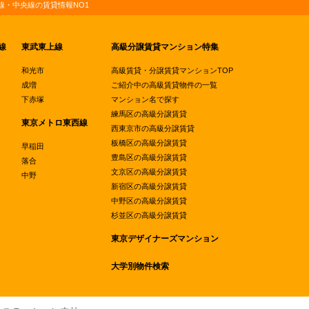
・中央線の賃貸情報NO1
線
東武東上線
高級分譲賃貸マンション特集
和光市
高級賃貸・分譲賃貸マンションTOP
成増
ご紹介中の高級賃貸物件の一覧
下赤塚
マンション名で探す
練馬区の高級分譲賃貸
東京メトロ東西線
西東京市の高級分譲賃貸
板橋区の高級分譲賃貸
早稲田
豊島区の高級分譲賃貸
落合
文京区の高級分譲賃貸
中野
新宿区の高級分譲賃貸
中野区の高級分譲賃貸
杉並区の高級分譲賃貸
東京デザイナーズマンション
大学別物件検索