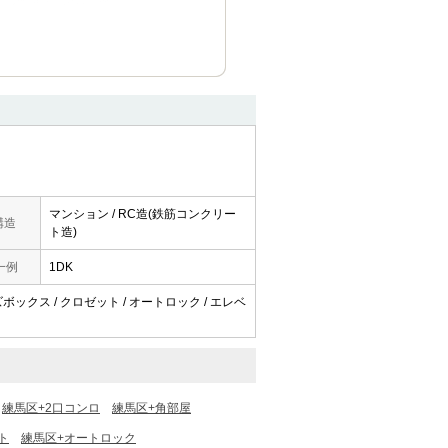
マンション / RC造(鉄筋コンクリー
構造
ト造)
一例
1DK
ーズボックス / クロゼット / オートロック / エレベ
練馬区+2口コンロ
練馬区+角部屋
ト
練馬区+オートロック