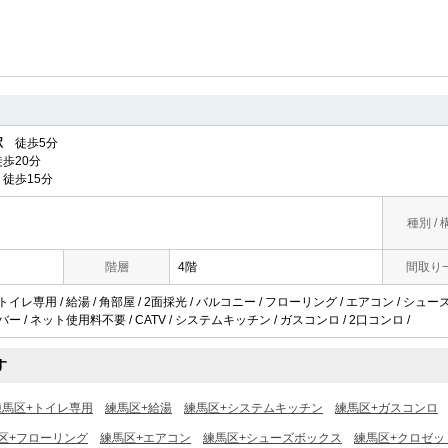
駅
徒歩5分
歩20分
徒歩15分
種別 / 
階層
4階
間取り
トイレ専用 / 給湯 / 角部屋 / 2面採光 / バルコニー / フローリング / エアコン / シュ
バー / ネット使用料不要 / CATV / システムキッチン / ガスコンロ / 2口コンロ /
す
練馬区+トイレ専用
練馬区+給湯
練馬区+システムキッチン
練馬区+ガスコンロ
区+フローリング
練馬区+エアコン
練馬区+シューズボックス
練馬区+クロゼッ